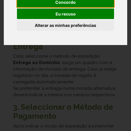
Concordo
Eu recuso
De salientar que ao seleccionar este método de
expedição, serão cobrados portes de envio.
Alterar as minhas preferências
2. Indicar a Morada de
Entrega
Caso seleccione o método de expedição
Entrega ao Domicílio
, surge um quadro com a
informação da morada de entrega. Caso já esteja
registado no site, a morada de registo é
carregada automaticamente.
Se pretender a entrega numa morada alternativa,
deverá indicar a mesma nos campos respectivos.
3. Seleccionar o Método de
Pagamento
Após indicar o modo de expedição e preencher