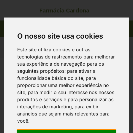
Farmácia Cardona
O nosso site usa cookies
ENVIO DE ENCOMENDAS
Este site utiliza cookies e outras
tecnologias de rastreamento para melhorar
sua experiência de navegação para os
1. Seleccionar o Modo de
seguintes propósitos:
para ativar a
Expedição
funcionalidade básica do site
,
para
proporcionar uma melhor experiência no
Levantar na farmácia:
Ao seleccionar esta
site
,
para medir o seu interesse nos nossos
opção, poderá levantar a sua encomenda no
produtos e serviços e para personalizar as
balcão da farmácia.
interações de marketing
,
para exibir
Entrega ao domicílio:
anúncios que sejam mais relevantes para
A Farmácia Cardona realiza a entrega de
você
.
encomendas nos seguintes
concelhos
limítrofes: